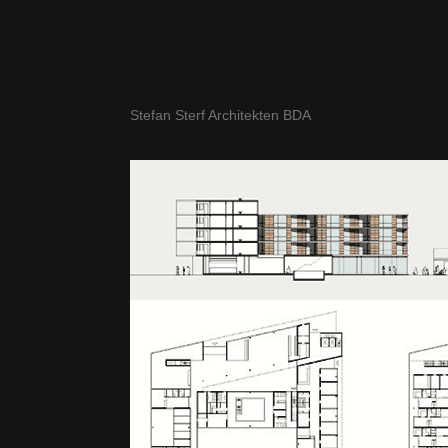
Stefan Sterf Architekten BDA