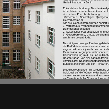
GmbH, Hamburg - Berlin
Entwurfsbeschreibung: Das denkmalg
in der Marienstrasse besteht aus der 
der berliner Parzellenbebauung:
-Vorderhaus, -Seitenflügel, -Quergebäu
Gewerberemise).
Alle drei Gebäudeteile wurden saniert
1) Vorderhaus: Wohnungszusammenle
Dachgeschossneubau.
2) Seitenflügel: Maisonettewohnung ü
3) Gewerberemise: Umbau zu einem f
tauglichen Loftgebäude.
Das fünfgeschossige Remisengebäude
die Bedürfnisse seines Nutzers aus d
zugeschnitten, mit jeweils unterschiedl
Geschossauslegungen, insbesondere 
Chilloutwohnung im 4.OG und im Dach
Dachterrasse. Von hier hat man freien B
unmittelbarer Nachbarschaft gelegene
Bundeskanzleramt und den Tiergarten.
Die Altbauwohnungen im Vorderhaus un
individuell auf die Wünsche der jeweil
zugeschnitten, umgebaut und ausgesta
verfügen über hohe Altbaudecken, groß
Wohnräume, luxuriöse Bäder und die kl
Das Dachgeschoss wird bestimmt dur
Süden und zur Kuppel des Reichstags
Panoramafenster. Dieses prägt die äuß
ebenso verantwortlich für die innere G
ungewöhnlichen zweigeschossigen D
ließ eine Wohnung mit angeschlossene
einer Bibliothek und einem Bad entsteh
des Grundrisses unterlag gänzlich der