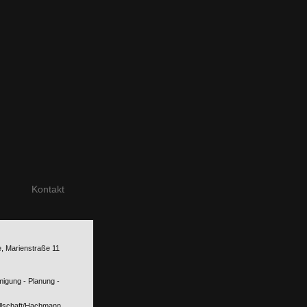
Kontakt
, Marienstraße 11
migung - Planung -
llschaft/Hachmann