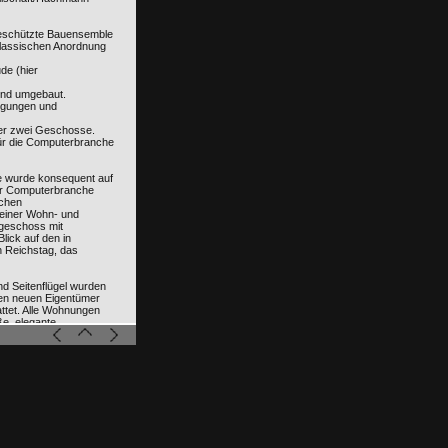
eschützte Bauensemble
klassischen Anordnung
de (hier
 und umgebaut.
gungen und
ber zwei Geschosse.
ür die Computerbranche
 wurde konsequent auf
er Computerbranche
ichen
einer Wohn- und
geschoss mit
lick auf den in
n Reichstag, das
d Seitenflügel wurden
igen neuen Eigentümer
ttet. Alle Wohnungen
e, elegante
assischen Altbaudielen.
ch das große, nach
 weisende
ere Erscheinung und ist
estaltung des
achausbaus. Der Umbau
r Küche, zwei Zimmern,
en. Die Organisation
 Ausrichtung nach